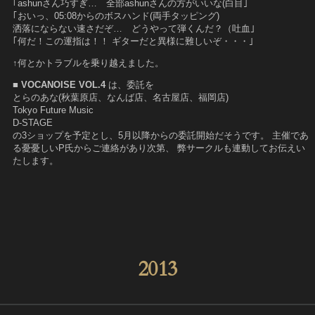
｢ashunさん巧すぎ… 全部ashunさんの方がいいな(白目｣
｢おいっ、05:08からのボスハンド(両手タッピング)
洒落にならない速さだぞ… どうやって弾くんだ？（吐血｣
｢何だ！この運指は！！ ギターだと異様に難しいぞ・・・｣
↑何とかトラブルを乗り越えました。
■ VOCANOISE VOL.4
は、委託を
とらのあな(秋葉原店、なんば店、名古屋店、福岡店)
Tokyo Future Music
D-STAGE
の3ショップを予定とし、5月以降からの委託開始だそうです。 主催であ
る憂憂しいP氏からご連絡があり次第、 弊サークルも連動してお伝えい
たします。
2013