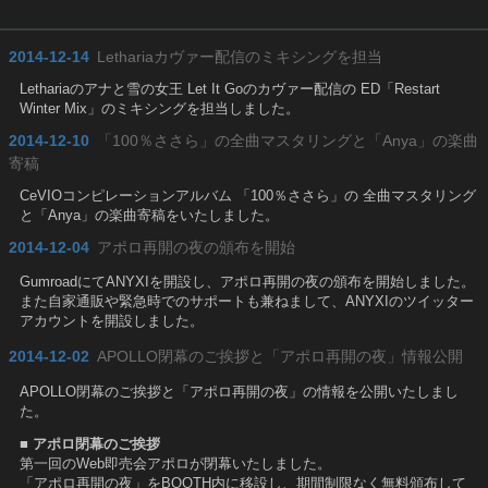
2014-12-14
Lethariaカヴァー配信のミキシングを担当
Lethariaのアナと雪の女王 Let It Goのカヴァー配信の ED「Restart
Winter Mix」のミキシングを担当しました。
2014-12-10
「100％ささら」の全曲マスタリングと「Anya」の楽曲
寄稿
CeVIOコンピレーションアルバム 「100％ささら」の 全曲マスタリング
と「Anya」の楽曲寄稿をいたしました。
2014-12-04
アポロ再開の夜の頒布を開始
GumroadにてANYXIを開設し、アポロ再開の夜の頒布を開始しました。
また自家通販や緊急時でのサポートも兼ねまして、ANYXIのツイッター
アカウントを開設しました。
2014-12-02
APOLLO閉幕のご挨拶と「アポロ再開の夜」情報公開
APOLLO閉幕のご挨拶と「アポロ再開の夜」の情報を公開いたしまし
た。
■ アポロ閉幕のご挨拶
第一回のWeb即売会アポロが閉幕いたしました。
「アポロ再開の夜」をBOOTH内に移設し、期間制限なく無料頒布して