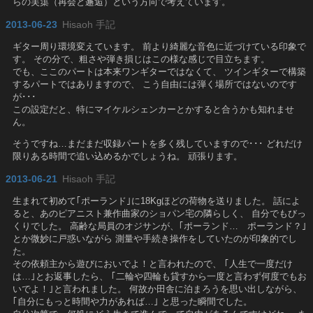
らの芙蕖（再会と邂逅）という方向で考えています。
2013-06-23
Hisaoh 手記
ギター周り環境変えています。 前より綺麗な音色に近づけている印象で
す。 その分で、粗さや弾き損じはこの様な感じで目立ちます。
でも、ここのパートは本来ワンギターではなくて、 ツインギターで構築
するパートではありますので、 こう自由には弾く場所ではないのです
が･･･
この設定だと、特にマイケルシェンカーとかすると合うかも知れませ
ん。
そうですね…まだまだ収録パートを多く残していますので･･･ どれだけ
限りある時間で追い込めるかでしょうね。 頑張ります。
2013-06-21
Hisaoh 手記
生まれて初めて｢ポーランド｣に18Kgほどの荷物を送りました。 話によ
ると、あのピアニスト兼作曲家のショパン宅の隣らしく、 自分でもびっ
くりでした。 高齢な局員のオジサンが、｢ポーランド… ポーランド？｣
とか微妙に戸惑いながら 測量や手続き操作をしていたのが印象的でし
た。
その依頼主から遊びにおいでよ！と言われたので、 ｢人生で一度だけ
は…｣とお返事したら、 ｢二輪や四輪も貸すから一度と言わず何度でもお
いでよ！｣と言われました。 何故か田舎に泊まろうを思い出しながら、
｢自分にもっと時間や力があれば…｣ と思った瞬間でした。