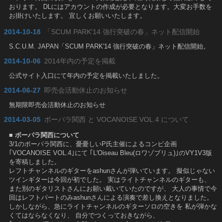
おります。 DLにはアカウントの作成が必要となります。大変お手数を
お掛けいたします。 宜しくお願いいたします。
2014-10-18
「SCUM PARK'14 強行突破の春」ネット配信開始
S.C.U.M. JAPAN「SCUM PARK'14 強行突破の春」ネット配信開始。
2014-10-06
2014年内の予定を掲載
公式サイト入口にて年内の予定を掲載いたしました。
2014-06-27
即売会活動休止のお知らせ
無期限即売会活動休止のお知らせ
2014-03-05
ボーパラ関西 と VOCANOISE VOL.4 について
■ ボーパラ関西について
3/1のボーパラ関西に、憂憂しいP氏主催によるコンピ企画
｢VOCANOISE VOL.4｣にて ｢L'Oiseau Bleu(ロワゾブリュ)｣のVY1V3版
を寄稿しました。
レフトチャンネルのギターをashunさんが弾いています。 擬似じゃない
ツインギターは今回が初でした。 実はライトチャンネルのギターも、
また別のギタリストさんにお願い戴いていたのですが、 大人の事情で今
回はレフトパートのみashunさんによる演奏で差し換えとなりました。
しかしながら、急にライトチャンネルのギターソロの空きを 私が弾かな
くてはならなくなり、 自分でつくっておきながら、