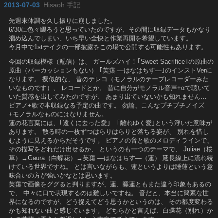
2013-07-03
Hisaoh 手記
先週末体調を久し振りに崩しました。
6/30に色々綴ろうと思っていたのですが、その間に収録データもかなり
溜め込んでしまい、いち早い全快と作業再開を希望しています。
今月中で1stテイクの一部披露をこの場で公開する可能性もあります。
今回の収録模様（配信）は、 ガールズハイ！｢Sweet Sacrifice｣の原曲の
原曲（パーカッションもない） ｢芙蕖 ―はなはちす―｣のインストVerに
なります。 擬似的な、 昔のテレコ（モノラルのテープレコーダーみた
いなものです）、 レコードとか、 昔に自分がモノラル音声+αで聴いて
いた質感を出してみたのですが、 あまり出ていないかも知れません…
ピアノ+歌で本収録なる予定の曲です。 勿論、こんなプチプチノイズ
+モノラルなものにはなりません。
蓮の花言葉には、｢遠くに去った愛｣ ｢離れゆく愛｣という浮いた意味が
あります。 散る時の一枚ずつはらりはらりと落ちる姿が、 別れを惜し
むように見えるからだそうです。 ピアノの音と歌のメロディラインで、
その描写をどれだけ出せるか、 というのも一つのテーマで、 Juliae（桜
草）→Gaura（白蝶花）→芙蕖 ―はなはちす―（蓮） 延長線上に流れ続
けている世界ですね。 とは言いながらも、蓮というよりは睡蓮という意
味合いの方が強いかなとは思います。
芙蕖で画像をググると判りますが、蓮、睡蓮ともまた違う印象もあるの
で、 中々に口で表現するのは難しいですね。 音だと、本当に簡素な世
界になるのですが、どう捉えてどう思うかというのは、 その都度変わる
かも知れない曲と感じています。 どちらかと言えば、白蝶花（別れ）か